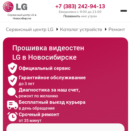
+7 (383) 242-94-13
Ежедневно с 9:00 до 21:00
Сервисный центр LG
в
Позвонить
мне утром
Новосибирске
Сервисный центр LG
Каталог устройств
Ремонт В
Прошивка видеостен
LG в Новосибирске
Официальный сервис
Гарантийное обслуживание
до 3 лет
Диагностика за наш счет,
ремонт по желанию
Бесплатный выезд курьера
в день обращения
Срочный ремонт
от 35 минут