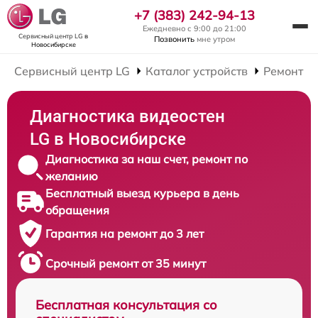
+7 (383) 242-94-13
Ежедневно с 9:00 до 21:00
Сервисный центр LG
в
Позвонить
мне утром
Новосибирске
Сервисный центр LG
Каталог устройств
Ремонт В
Диагностика видеостен
LG в Новосибирске
Диагностика за наш счет, ремонт по
желанию
Бесплатный выезд курьера в день
обращения
Гарантия на ремонт до 3 лет
Срочный ремонт от 35 минут
Бесплатная консультация со