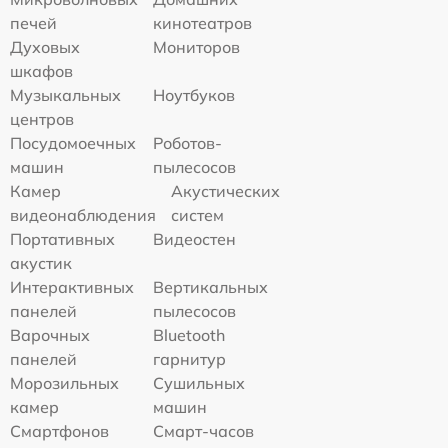
печей
кинотеатров
Духовых
Мониторов
шкафов
Музыкальных
Ноутбуков
центров
Посудомоечных
Роботов-
машин
пылесосов
Камер
Акустических
видеонаблюдения
систем
Портативных
Видеостен
акустик
Интерактивных
Вертикальных
панелей
пылесосов
Варочных
Bluetooth
панелей
гарнитур
Морозильных
Сушильных
камер
машин
Смартфонов
Смарт-часов