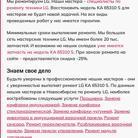
Мы ремонтируем LG. Наши мастера -
специалисты по
ремонту техники LG
. Восстановить модель KA 65310 S для
мастеров не будет новой задачей. На все виды
проведенных работ у нас имеется гарантия.
Минимальные сроки выполнения ремонта. Мы большая
сеть мастерских техники LG. Мы имеем более 20 тыс.
запчастей. И возможно на наших складах
уже имеется
запчасть на модель KA 65310 S
. При заказе ремонта на
сайте - предоставляется скидка -25%.
Знаем свое дело
Будьте уверены в профессионализме наших мастеров - они
с уверенностью выполнят ремонт LG KA 65310 S. По данным
наших мастеров в Новосибирске по ремонту LG, наиболее
востребованы следующие услуги:
Прошивка
,
Замена
конфорки индукционной
,
Замена конфорки
стеклокерамической
,
Замена конфорки чугунной
,
Замена
инвентора в индукционной варочной панели
,
Ремонт
сенсора
,
Ремонт переключателя
,
Разблокировка варочной
панели
,
Замена панели управления
,
Ремонт модуля
управления
.