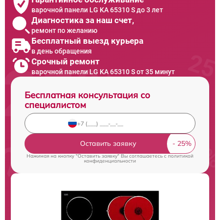
варочной панели LG KA 65310 S до 3 лет
Диагностика за наш счет,
ремонт по желанию
Бесплатный выезд курьера
в день обращения
Срочный ремонт
варочной панели LG KA 65310 S от 35 минут
Бесплатная консультация со
специалистом
Оставить заявку
Нажимая на кнопку "Оставить заявку" Вы соглашаетесь c
политикой
конфиденциальности