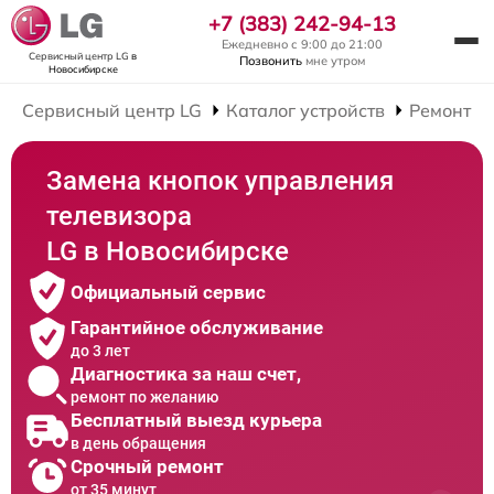
+7 (383) 242-94-13
Ежедневно с 9:00 до 21:00
Сервисный центр LG
в
Позвонить
мне утром
Новосибирске
Сервисный центр LG
Каталог устройств
Ремонт Т
Замена кнопок управления
телевизора
LG в Новосибирске
Официальный сервис
Гарантийное обслуживание
до 3 лет
Диагностика за наш счет,
ремонт по желанию
Бесплатный выезд курьера
в день обращения
Срочный ремонт
от 35 минут