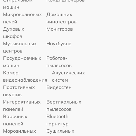
машин
Микроволновых
Домашних
печей
кинотеатров
Духовых
Мониторов
шкафов
Музыкальных
Ноутбуков
центров
Посудомоечных
Роботов-
машин
пылесосов
Камер
Акустических
видеонаблюдения
систем
Портативных
Видеостен
акустик
Интерактивных
Вертикальных
панелей
пылесосов
Варочных
Bluetooth
панелей
гарнитур
Морозильных
Сушильных