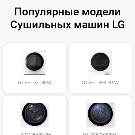
Популярные модели
Сушильных машин LG
LG VFTD7T30W
LG VFTD8HT31W
LG DC90V9V9E
LG DC90V9V9W