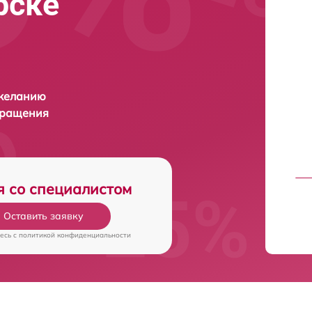
рске
 желанию
бращения
я со специалистом
Оставить заявку
есь c
политикой конфиденциальности