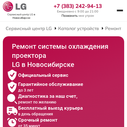
+7 (383) 242-94-13
Ежедневно с 9:00 до 21:00
Сервисный центр LG
в
Позвонить
мне утром
Новосибирске
Сервисный центр LG
Каталог устройств
Ремонт П
Ремонт системы охлаждения
проектора
LG в Новосибирске
Официальный сервис
Гарантийное обслуживание
до 3 лет
Диагностика за наш счет,
ремонт по желанию
Бесплатный выезд курьера
в день обращения
Срочный ремонт
от 35 минут