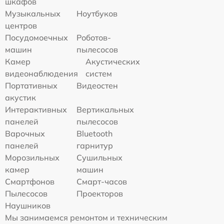
шкафов
Музыкальных
Ноутбуков
центров
Посудомоечных
Роботов-
машин
пылесосов
Камер
Акустических
видеонаблюдения
систем
Портативных
Видеостен
акустик
Интерактивных
Вертикальных
панелей
пылесосов
Варочных
Bluetooth
панелей
гарнитур
Морозильных
Сушильных
камер
машин
Смартфонов
Смарт-часов
Пылесосов
Проекторов
Наушников
Мы занимаемся ремонтом и техническим