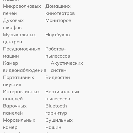
Микроволновых
Домашних
печей
кинотеатров
Духовых
Мониторов
шкафов
Музыкальных
Ноутбуков
центров
Посудомоечных
Роботов-
машин
пылесосов
Камер
Акустических
видеонаблюдения
систем
Портативных
Видеостен
акустик
Интерактивных
Вертикальных
панелей
пылесосов
Варочных
Bluetooth
панелей
гарнитур
Морозильных
Сушильных
камер
машин