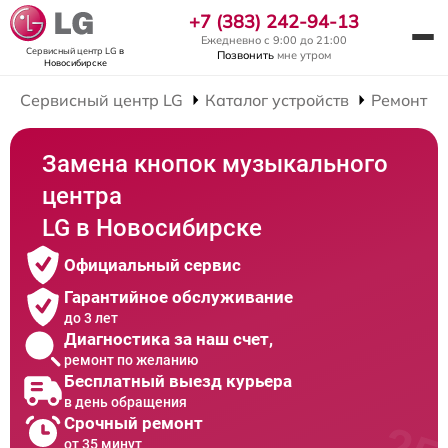
+7 (383) 242-94-13
Ежедневно с 9:00 до 21:00
Сервисный центр LG
в
Позвонить
мне утром
Новосибирске
Сервисный центр LG
Каталог устройств
Ремонт М
Замена кнопок музыкального
центра
LG в Новосибирске
Официальный сервис
Гарантийное обслуживание
до 3 лет
Диагностика за наш счет,
ремонт по желанию
Бесплатный выезд курьера
в день обращения
Срочный ремонт
от 35 минут