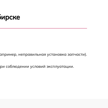
700 р
бирске
1400 р
700 р
1500 р
апример, неправильная установка запчасти).
1900 р
при соблюдении условий эксплуатации.