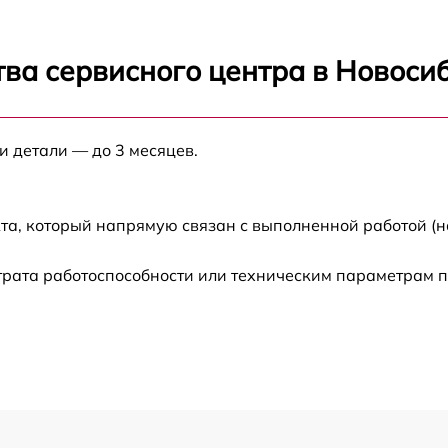
-
от 60 мин
ва сервисного центра в Новоси
от 60 мин
от 60 мин
и детали — до 3 месяцев.
от 60 мин
та, который напрямую связан с выполненной работой (н
от 60 мин
трата работоспособности или техническим параметрам 