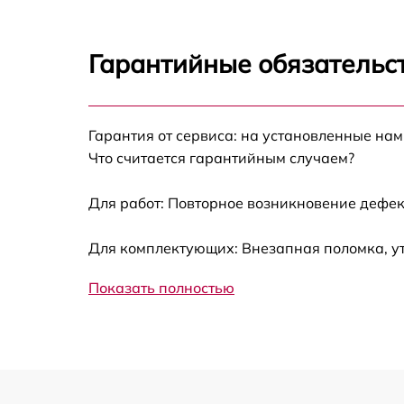
Прошивка блока управления LG 27MK600M
W [27MK600M-W.ARUZ]
Замена лампы подсветки LG 27MK600M-W
Гарантийные обязательст
[27MK600M-W.ARUZ]
Ремонт блока управления LG 27MK600M-W
[27MK600M-W.ARUZ]
Гарантия от сервиса: на установленные нам
Замена блока питания LG 27MK600M-W
Что считается гарантийным случаем?
[27MK600M-W.ARUZ]
Для работ: Повторное возникновение дефек
Замена электронных компонентов LG
27MK600M-W [27MK600M-W.ARUZ]
Для комплектующих: Внезапная поломка, у
Показать полностью