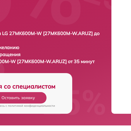
а LG 27MK600M-W [27MK600M-W.ARUZ] до
 желанию
бращения
00M-W [27MK600M-W.ARUZ] от 35 минут
я со специалистом
Оставить заявку
есь c
политикой конфиденциальности