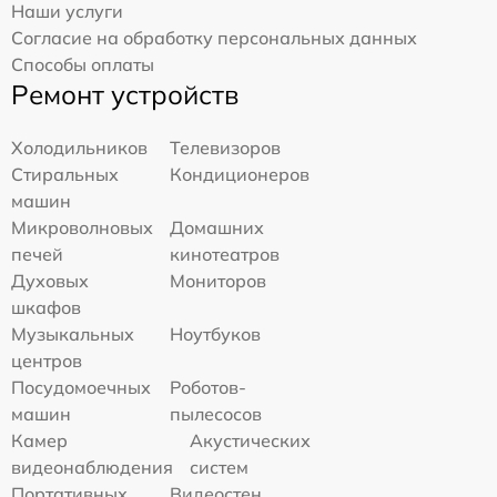
Наши услуги
Согласие на обработку персональных данных
Способы оплаты
Ремонт устройств
Холодильников
Телевизоров
Стиральных
Кондиционеров
машин
Микроволновых
Домашних
печей
кинотеатров
Духовых
Мониторов
шкафов
Музыкальных
Ноутбуков
центров
Посудомоечных
Роботов-
машин
пылесосов
Камер
Акустических
видеонаблюдения
систем
Портативных
Видеостен