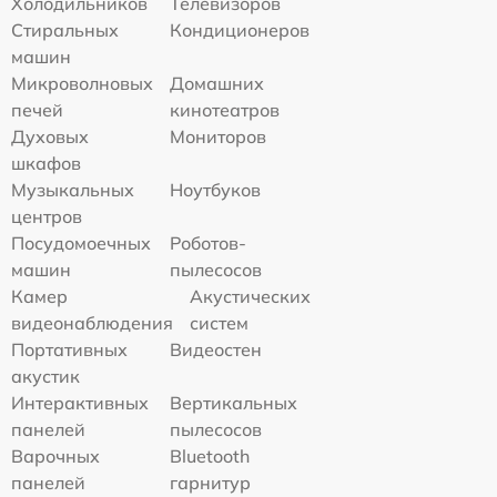
Холодильников
Телевизоров
Стиральных
Кондиционеров
машин
Микроволновых
Домашних
печей
кинотеатров
Духовых
Мониторов
шкафов
Музыкальных
Ноутбуков
центров
Посудомоечных
Роботов-
машин
пылесосов
Камер
Акустических
видеонаблюдения
систем
Портативных
Видеостен
акустик
Интерактивных
Вертикальных
панелей
пылесосов
Варочных
Bluetooth
панелей
гарнитур