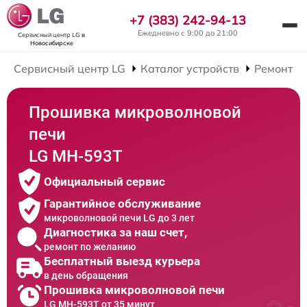
+7 (383) 242-94-13
Ежедневно с 9:00 до 21:00
Сервисный центр LG
в
Новосибирске
Сервисный центр LG
Каталог устройств
Ремонт М
Прошивка микроволновой
печи
LG MH-593T
Официальный сервис
Гарантийное обслуживание
микроволновой печи LG до 3 лет
Диагностика за наш счет,
ремонт по желанию
Бесплатный выезд курьера
в день обращения
Прошивка микроволновой печи
LG MH-593T от 35 минут