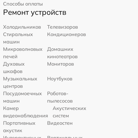
Способы оплаты
Ремонт устройств
Холодильников
Телевизоров
Стиральных
Кондиционеров
машин
Микроволновых
Домашних
печей
кинотеатров
Духовых
Мониторов
шкафов
Музыкальных
Ноутбуков
центров
Посудомоечных
Роботов-
машин
пылесосов
Камер
Акустических
видеонаблюдения
систем
Портативных
Видеостен
акустик
Интерактивных
Вертикальных