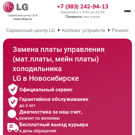
+7 (383) 242-94-13
Ежедневно с 9:00 до 21:00
Сервисный центр LG
в
Позвонить
мне утром
Новосибирске
Сервисный центр LG
Каталог устройств
Ремонт Х
Замена платы управления
(мат.платы, мейн платы)
холодильника
LG в Новосибирске
Официальный сервис
Гарантийное обслуживание
до 3 лет
Диагностика за наш счет,
ремонт по желанию
Бесплатный выезд курьера
в день обращения