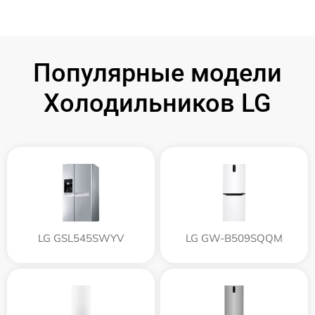
Популярные модели
Холодильников LG
LG GSL545SWYV
LG GW-B509SQQM