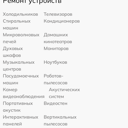
Ремонт устройств
Холодильников
Телевизоров
Стиральных
Кондиционеров
машин
Микроволновых
Домашних
печей
кинотеатров
Духовых
Мониторов
шкафов
Музыкальных
Ноутбуков
центров
Посудомоечных
Роботов-
машин
пылесосов
Камер
Акустических
видеонаблюдения
систем
Портативных
Видеостен
акустик
Интерактивных
Вертикальных
панелей
пылесосов