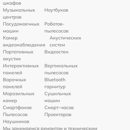
шкафов
Музыкальных
Ноутбуков
центров
Посудомоечных
Роботов-
машин
пылесосов
Камер
Акустических
видеонаблюдения
систем
Портативных
Видеостен
акустик
Интерактивных
Вертикальных
панелей
пылесосов
Варочных
Bluetooth
панелей
гарнитур
Морозильных
Сушильных
камер
машин
Смартфонов
Смарт-часов
Пылесосов
Проекторов
Наушников
Мы занимаемся ремонтом и техническим