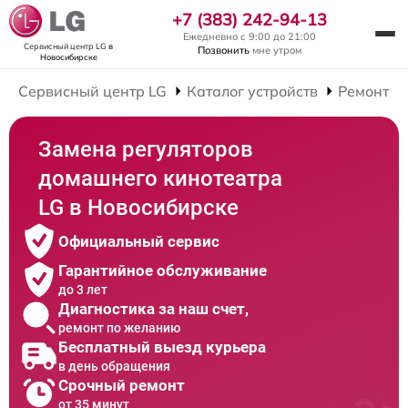
+7 (383) 242-94-13
Ежедневно с 9:00 до 21:00
Сервисный центр LG
в
Позвонить
мне утром
Новосибирске
Сервисный центр LG
Каталог устройств
Ремонт Д
Замена регуляторов
домашнего кинотеатра
LG в Новосибирске
Официальный сервис
Гарантийное обслуживание
до 3 лет
Диагностика за наш счет,
ремонт по желанию
Бесплатный выезд курьера
в день обращения
Срочный ремонт
от 35 минут